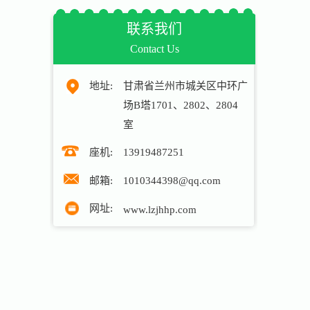
联系我们
Contact Us
地址:
甘肃省兰州市城关区中环广
场B塔1701、2802、2804
室
座机:
13919487251
邮箱:
1010344398@qq.com
网址:
www.lzjhhp.com