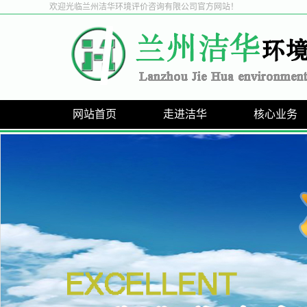
欢迎光临兰州洁华环境评价咨询有限公司官方网站！
网站首页
走进洁华
核心业务